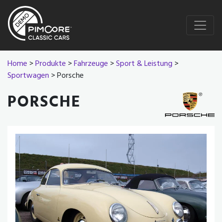
Home
>
Produkte
>
Fahrzeuge
>
Sport & Leistung
>
Sportwagen
> Porsche
PORSCHE