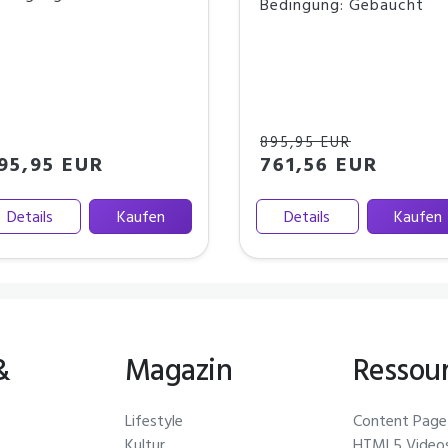
Bedingung: Gebaucht
895,95 EUR
95,95 EUR
761,56 EUR
Details
Kaufen
Details
Kaufen
&
Magazin
Ressou
Lifestyle
Content Page
Kultur
HTML5 Video