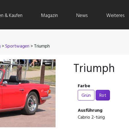
en & Kaufen
Magazin
News
Weiteres
g
>
Sportwagen
> Triumph
Triumph
Farbe
Grün
Rot
Ausführung
Cabrio 2-türig