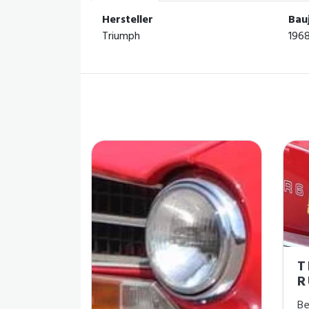
Hersteller
Bau
Triumph
196
T
R
Be