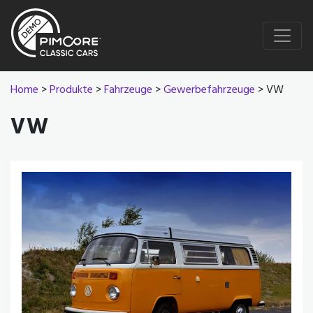
Home
>
Produkte
>
Fahrzeuge
>
Gewerbefahrzeuge
> VW
VW