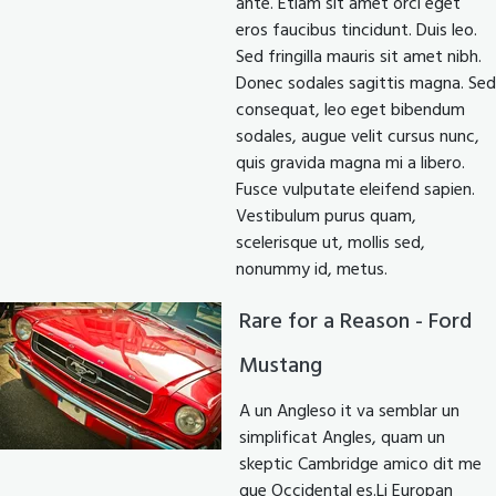
ante. Etiam sit amet orci eget
eros faucibus tincidunt. Duis leo.
Sed fringilla mauris sit amet nibh.
Donec sodales sagittis magna. Sed
consequat, leo eget bibendum
sodales, augue velit cursus nunc,
quis gravida magna mi a libero.
Fusce vulputate eleifend sapien.
Vestibulum purus quam,
scelerisque ut, mollis sed,
nonummy id, metus.
Rare for a Reason - Ford
Mustang
A un Angleso it va semblar un
simplificat Angles, quam un
skeptic Cambridge amico dit me
que Occidental es.Li Europan