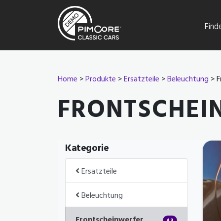
Find
Home
>
Produkte
>
Ersatzteile
>
Beleuchtung
> F
FRONTSCHEI
Kategorie
Ersatzteile
Beleuchtung
Frontscheinwerfer