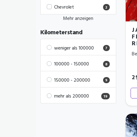
Chevrolet
2
Mehr anzeigen
J
Kilometerstand
F
R
weniger als 100000
7
Be
100000 - 150000
8
2
150000 - 200000
9
mehr als 200000
19