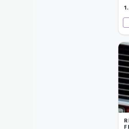
1
R
F