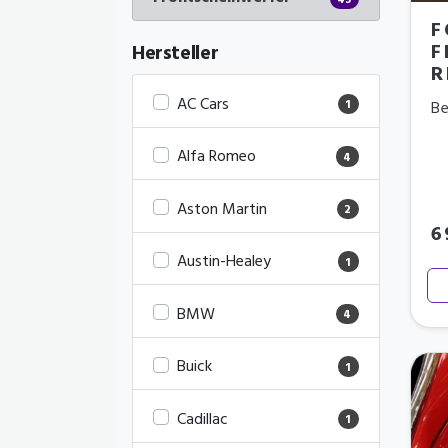
43
F
F
Hersteller
R
AC Cars
Be
1
Alfa Romeo
4
Aston Martin
2
6
Austin-Healey
1
BMW
4
Buick
1
Cadillac
1