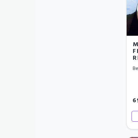
M
F
R
Be
6