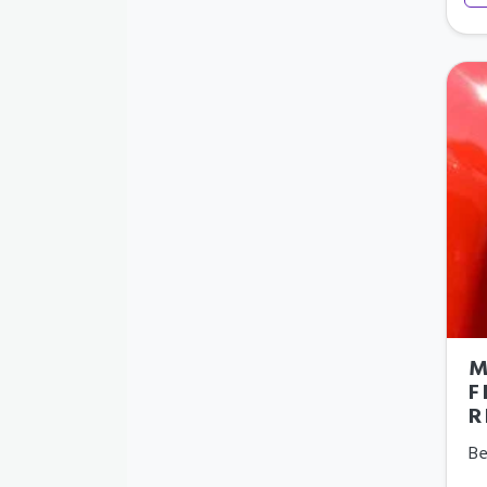
M
F
R
Be