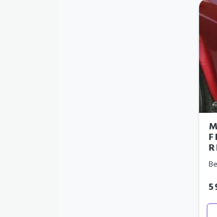
M
F
R
Be
5