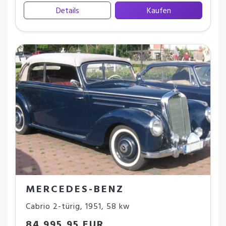
Details
Kaufen
MERCEDES-BENZ
Cabrio 2-türig
,
1951
,
58 kw
84.995,95 EUR