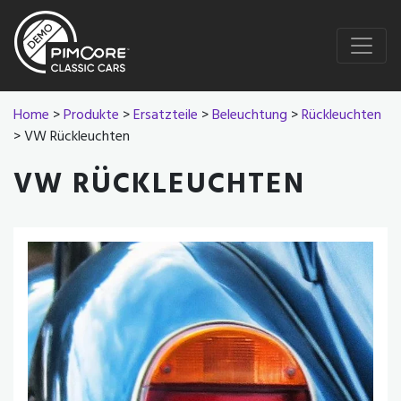
Home
>
Produkte
>
Ersatzteile
>
Beleuchtung
>
Rückleuchten
> VW Rückleuchten
VW RÜCKLEUCHTEN