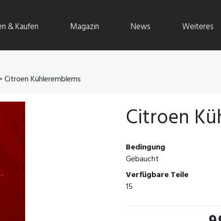
en & Kaufen
Magazin
News
Weiteres
> Citroen Kühleremblems
Citroen K
Bedingung
Gebaucht
Verfügbare Teile
15