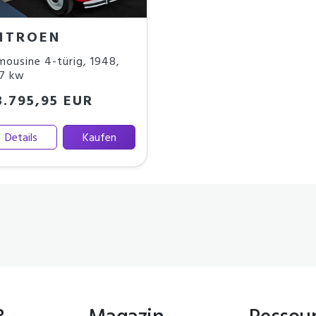
ITROEN
mousine 4-türig
,
1948
,
7 kw
3.795,95 EUR
Details
Kaufen