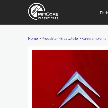
Find
Home
>
Produkte
>
Ersatzteile
>
Kühleremblems