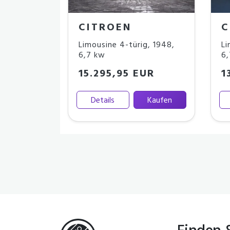
CITROEN
C
Limousine 4-türig
,
1948
,
Li
6,7 kw
6,
15.295,95 EUR
1
Details
Kaufen