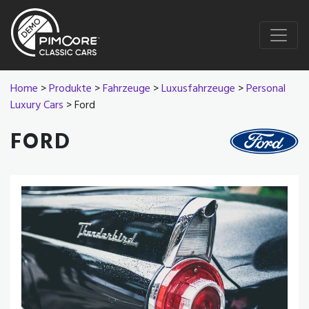
Home
>
Produkte
>
Fahrzeuge
>
Luxusfahrzeuge
>
Personal
Luxury Cars
> Ford
FORD