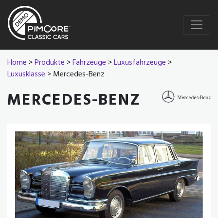
Home
>
Produkte
>
Fahrzeuge
>
Luxusfahrzeuge
>
Luxusklasse
> Mercedes-Benz
MERCEDES-BENZ