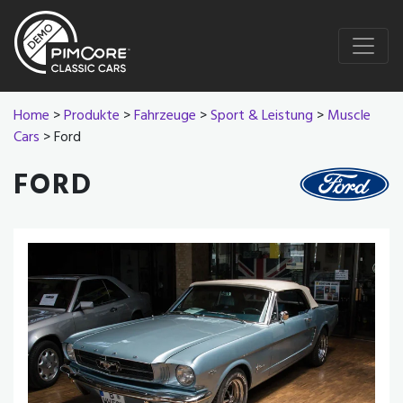
Home
>
Produkte
>
Fahrzeuge
>
Sport & Leistung
>
Muscle
Cars
> Ford
FORD