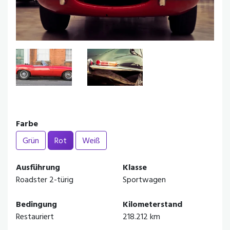
Farbe
Grün
Rot
Weiß
Ausführung
Klasse
Roadster 2-türig
Sportwagen
Bedingung
Kilometerstand
Restauriert
218.212 km