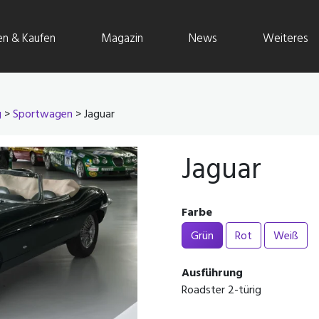
en & Kaufen
Magazin
News
Weiteres
g
>
Sportwagen
> Jaguar
Jaguar
Farbe
Grün
Rot
Weiß
Ausführung
Roadster 2-türig