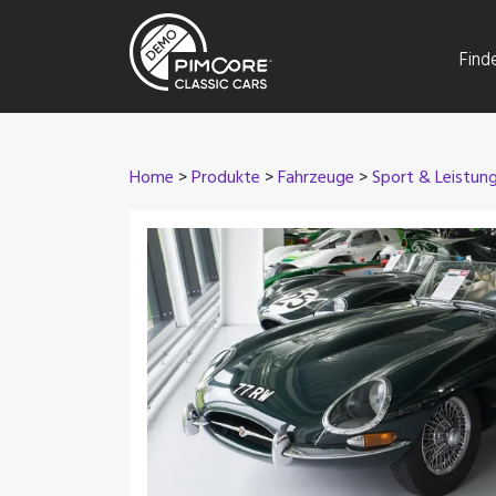
Find
Home
>
Produkte
>
Fahrzeuge
>
Sport & Leistun