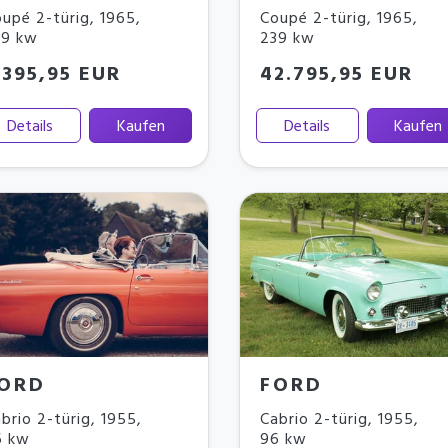
upé 2-türig
,
1965
,
Coupé 2-türig
,
1965
,
39 kw
239 kw
.395,95 EUR
42.795,95 EUR
Details
Kaufen
Details
Kaufen
ORD
FORD
brio 2-türig
,
1955
,
Cabrio 2-türig
,
1955
,
6 kw
96 kw