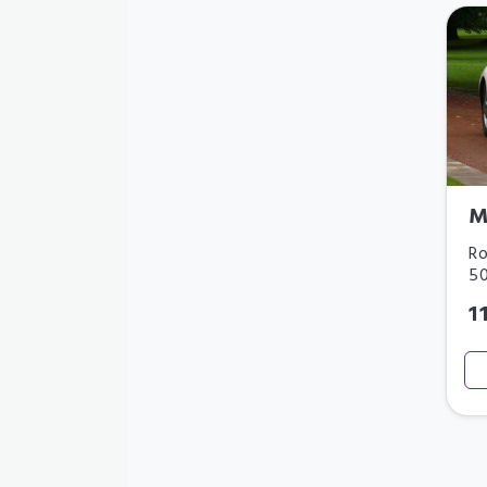
M
Ro
5
1