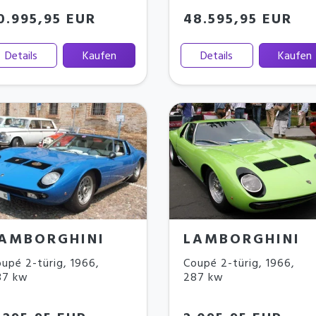
0.995,95 EUR
48.595,95 EUR
Details
Kaufen
Details
Kaufen
AMBORGHINI
LAMBORGHINI
upé 2-türig
,
1966
,
Coupé 2-türig
,
1966
,
87 kw
287 kw