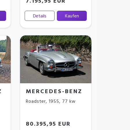
7.195,95 EUR
Details
Kaufen
Z
MERCEDES-BENZ
Roadster
,
1955
,
77 kw
80.395,95 EUR