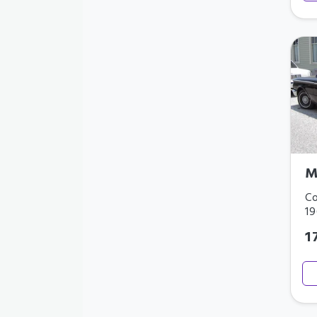
M
Co
1
1