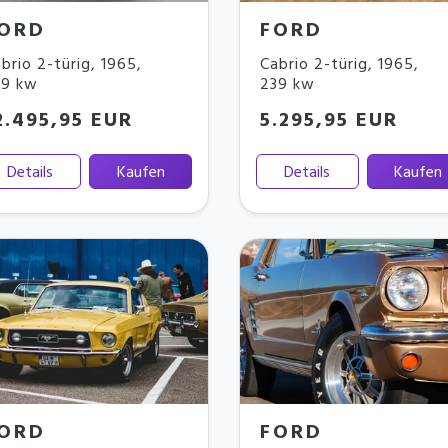
ORD
FORD
brio 2-türig
,
1965
,
Cabrio 2-türig
,
1965
,
39 kw
239 kw
2.495,95 EUR
5.295,95 EUR
Details
Kaufen
Details
Kaufen
ORD
FORD