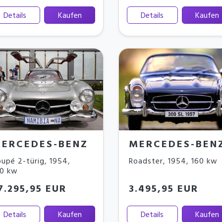
Details
Kaufen
Details
Kaufen
ERCEDES-BENZ
MERCEDES-BEN
upé 2-türig
,
1954
,
Roadster
,
1954
,
160 kw
60 kw
7.295,95 EUR
3.495,95 EUR
Details
Kaufen
Details
Kaufen