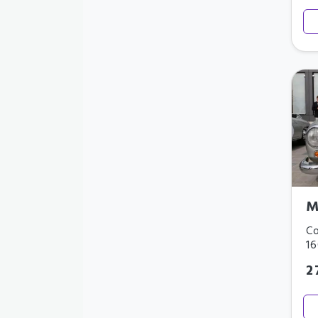
M
Co
1
2