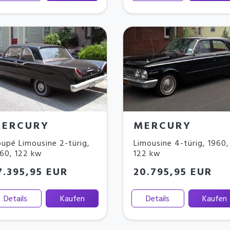
ERCURY
MERCURY
upé Limousine 2-türig
,
Limousine 4-türig
,
1960
,
960
,
122 kw
122 kw
7.395,95 EUR
20.795,95 EUR
Details
Kaufen
Details
Kaufen