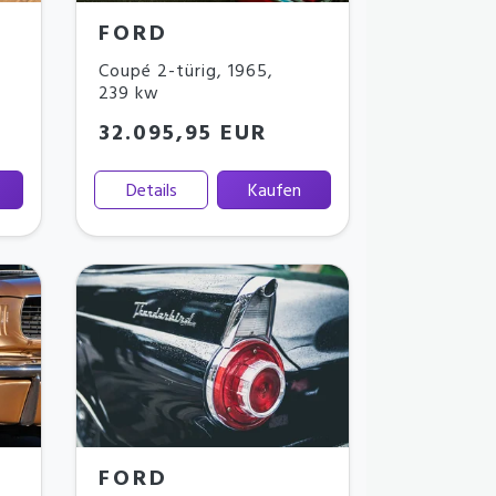
FORD
Coupé 2-türig
,
1965
,
239 kw
32.095,95 EUR
Details
Kaufen
FORD