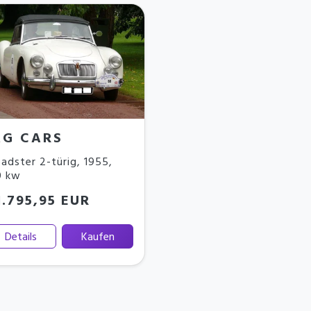
G CARS
adster 2-türig
,
1955
,
0 kw
1.795,95 EUR
Details
Kaufen