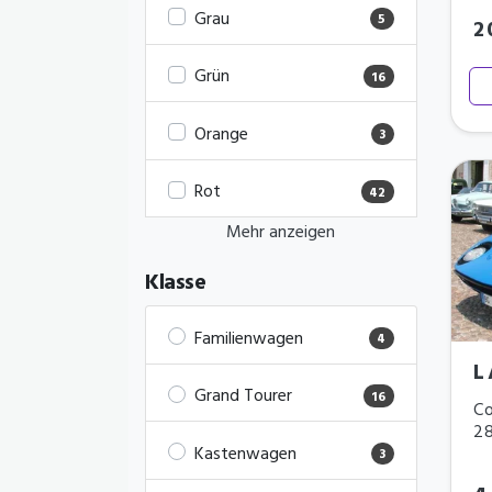
Grau
5
2
Grün
16
Orange
3
Rot
42
Mehr anzeigen
Klasse
Familienwagen
4
L
Grand Tourer
16
Co
2
Kastenwagen
3