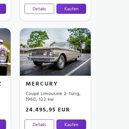
Details
Kaufen
Z
MERCURY
Coupé Limousine 2-türig
,
1960
,
122 kw
24.495,95 EUR
Details
Kaufen