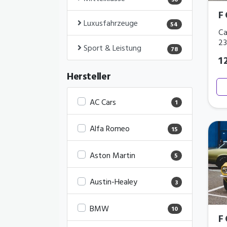
36
F
Luxusfahrzeuge
54
Ca
2
Sport & Leistung
78
1
Hersteller
AC Cars
1
Alfa Romeo
15
Aston Martin
5
Austin-Healey
3
BMW
10
F