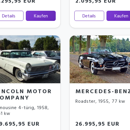
.295,95 EUR
2.095,95 EUR
Details
Kaufen
Details
Kaufen
INCOLN MOTOR
MERCEDES-BEN
OMPANY
Roadster
,
1955
,
77 kw
mousine 4-türig
,
1958
,
61 kw
9.695,95 EUR
26.995,95 EUR