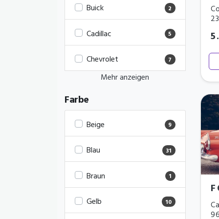
Buick
Co
2
2
Cadillac
5
5
Chevrolet
7
Mehr anzeigen
Farbe
Beige
9
Blau
31
Braun
1
F
Gelb
10
Ca
9