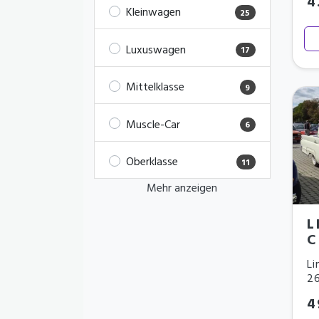
4
Kleinwagen
25
Luxuswagen
17
Mittelklasse
9
Muscle-Car
6
Oberklasse
11
Mehr anzeigen
L
C
Li
2
4